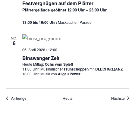
Festvergnügen auf dem Plärrer
Plärrergelände geöffnet 12:00 Uhr – 23:00 Uhr
13:00 bis 16:00 Uhr:
Maskottchen Parade
MO.
6
06. April 2026 / 12:00
Binswanger Zelt
Heute Mittag:
Ochs vom Spieß
11:00 Uhr: Musikalischer
Frühschoppen
mit
BLECHG(L)ANZ
18:00 Uhr: Musik von
Allgäu Power
Veranstaltungen
Veran
Vorherige
Heute
Nächste