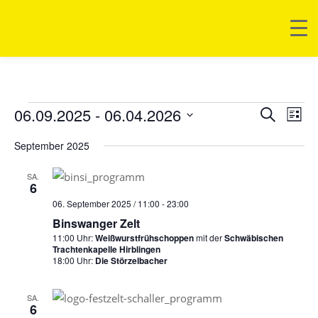
VERANSTALTUNG
06.09.2025
 - 
06.04.2026
VERANS
VER
SUCHE
LISTE
ANS
SUCHE
Datum
NAV
September 2025
UND
wählen.
ANSICHT
SA.
6
NAVIGAT
06. September 2025 / 11:00
-
23:00
Binswanger Zelt
11:00 Uhr:
Weißwurstfrühschoppen
mit der
Schwäbischen
Trachtenkapelle Hirblingen
18:00 Uhr:
Die Störzelbacher
SA.
6