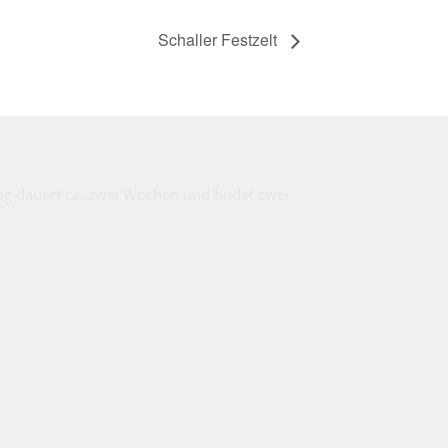
Schaller Festzelt
ung dauert ca. zwei Wochen und findet zwei