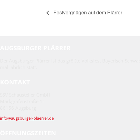
Festvergnügen auf dem Plärrer
AUGSBURGER PLÄRRER
Der Augsburger Plärrer ist das größte Volksfest Bayerisch-Schwa
mal jährlich statt.
KONTAKT
SSV Schausteller GmbH
Markgrafenstraße 11
86156 Augsburg
info@augsburger-plaerrer.de
ÖFFNUNGSZEITEN