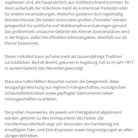
zugelassen sind, die hauptsächlich aus Süddeutschland kommen. Es
dient außerhalb der Volksfeste meist als kostenloser Parkplatz oder
für andere Veranstaltungen. Weiterhin gastieren dort regelmäßig
Wanderzirkusse. Die beiden stationären großen „Festzelte“ werden
gelegentlich für politische und Wahlkampfveranstaltungen genutzt.
Das größtenteils umzäunte Gelände des Kleinen Exerzierplatzes wird
in der Region, außer bei offiziellen Adressangaben, ebenfalls nur als
Plärrer bezeichnet.
Dieses Volksfest kann auf eine mehr als tausendjährige Tradition
zurückblicken. Bertolt Brecht, geboren in Augsburg, hat es im Jahr 1917
in seinem Gedicht
Das Plärrerlied
gewürdigt.
Etwa eine halbe Million Besucher nutzen die Gelegenheit, diese
einzigartige Mischung aus Hightech-Fahrgeschäften, nostalgischen
Schaustellerbetrieben sowie gepflegter Gastronomie neben
Imbissgeschäften zu erleben.
Die großen Feuerwerke, die jeweils am Freitagabend abgebrannt
werden, gehören zu den Höhepunkten des Festes. Die
Familienfreundlichkeit zeigt sich besonders am Familientag mit
ermäßigten Fahr- und Eintrittspreisen sowie Vergünstigungen an allen
übrigen Betrieben.