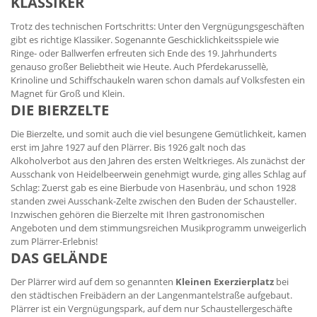
KLASSIKER
Trotz des technischen Fortschritts: Unter den Vergnügungsgeschäften
gibt es richtige Klassiker. Sogenannte Geschicklichkeitsspiele wie
Ringe- oder Ballwerfen erfreuten sich Ende des 19. Jahrhunderts
genauso großer Beliebtheit wie Heute. Auch Pferdekarussellè,
Krinoline und Schiffschaukeln waren schon damals auf Volksfesten ein
Magnet für Groß und Klein.
DIE BIERZELTE
Die Bierzelte, und somit auch die viel besungene Gemütlichkeit, kamen
erst im Jahre 1927 auf den Plärrer. Bis 1926 galt noch das
Alkoholverbot aus den Jahren des ersten Weltkrieges. Als zunächst der
Ausschank von Heidelbeerwein genehmigt wurde, ging alles Schlag auf
Schlag: Zuerst gab es eine Bierbude von Hasenbräu, und schon 1928
standen zwei Ausschank-Zelte zwischen den Buden der Schausteller.
Inzwischen gehören die Bierzelte mit Ihren gastronomischen
Angeboten und dem stimmungsreichen Musikprogramm unweigerlich
zum Plärrer-Erlebnis!
DAS GELÄNDE
Der Plärrer wird auf dem so genannten
Kleinen Exerzierplatz
bei
den städtischen Freibädern an der Langenmantelstraße aufgebaut.
Plärrer ist ein Vergnügungspark, auf dem nur Schaustellergeschäfte