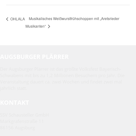
Musikalisches Weißwurstfrühschoppen mit „Aretsrieder
OHLALA
Musikanten“
AUGSBURGER PLÄRRER
Der Augsburger Plärrer ist das größte Volksfest Bayerisch-
Schwabens mit bis zu 1,2 Millionen Besuchern pro Jahr. Die
Veranstaltung dauert ca. zwei Wochen und findet zwei mal
jährlich statt.
KONTAKT
SSV Schausteller GmbH
Markgrafenstraße 11
86156 Augsburg