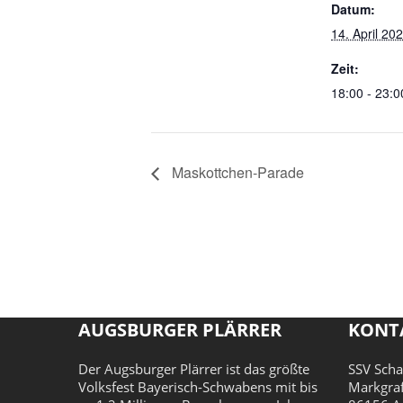
Datum:
14. April 20
Zeit:
18:00 - 23:0
Maskottchen-Parade
AUGSBURGER PLÄRRER
KONT
Der Augsburger Plärrer ist das größte
SSV Sch
Volksfest Bayerisch-Schwabens mit bis
Markgra