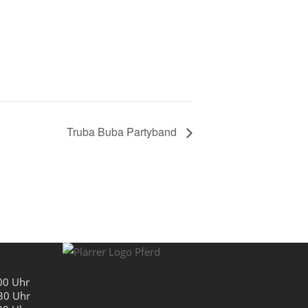
Truba Buba Partyband
00 Uhr
0 Uhr