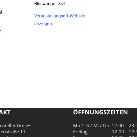
Binswanger Zelt
24
Veranstaltungsort-Website
anzeigen
0
AKT
ÖFFNUNGSZEITEN
austeller GmbH
Mo / Di / Mi / Do 12:00 – 23:
fenstraße 11
Freitag 12:00 – 23:3