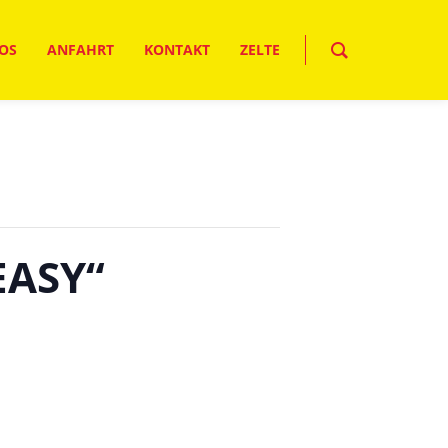
OS
ANFAHRT
KONTAKT
ZELTE
EASY“