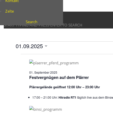
Kontakt
Search
Zelte
Search
START TYPING AND PRESS ENTER TO SEARCH
VERANSTALTUN
01.09.2025
Datum
wählen.
FÜR
01. September 2025
01.
Festvergnügen auf dem Plärrer
Plärrergelände geöffnet 12:00 Uhr – 23:00 Uhr
SEPTEMBER
17:00 – 21:00 Uhr:
Hitradio RT1
täglich live aus dem Bins