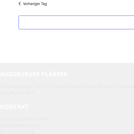
Vorheriger Tag
AUGSBURGER PLÄRRER
Der Augsburger Plärrer ist das größte Volksfest Bayerisch-Schwa
mal jährlich statt.
KONTAKT
SSV Schausteller GmbH
Markgrafenstraße 11
86156 Augsburg