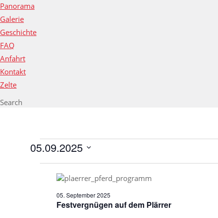
Panorama
Galerie
Geschichte
FAQ
Anfahrt
Kontakt
Zelte
Search
VERANSTALTUN
FÜR
05.09.2025
05.
Datum
SEPTEMBER
wählen.
2025
05. September 2025
Festvergnügen auf dem Plärrer