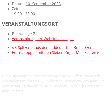
Datum:
10. September 2023
Zeit:
19:00 - 23:00
VERANSTALTUNGSORT
Binswanger Zelt
Veranstaltungsort-Website anzeigen
«
3 Spitzenbands der süddeutschen Brass-Szene
Frühschoppen mit den Siebenbürger Musikanten
»
AUGSBURGER PLÄRRER
Der Augsburger Plärrer ist das größte Volksfest Bayerisch-
Schwabens mit bis zu 1,2 Millionen Besuchern pro Jahr. Die
Veranstaltung dauert ca. zwei Wochen und findet zwei mal
jährlich statt.
KONTAKT